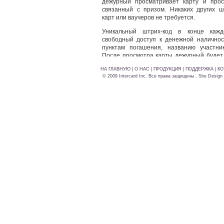
дежурный просматривает карту и прос
связанный с призом. Никаких других ш
карт или ваучеров не требуется.
Уникальный штрих-код в конце кажд
свободный доступ к денежной наличност
пунктам погашения, названию участни
После просмотра карты дежурный будет 
экран, который позволяет им:
НА ГЛАВНУЮ
|
О НАС
|
ПРОДУКЦИЯ
|
ПОДДЕРЖКА
|
КО
© 2009 Intercard Inc. Все права защищены . Site Design
Проверить Баланс Текущего счета
Пункты Выкупа
Пункты Выоустить Аккомпанемент
Балансы Пункта
Объединить Многократных Картах,
Призы
Служить Неограниченному Числу Клиенто
одним щелчком мыши Цифровой Упаковочн
увеличивает эффективность с помошью н
непрерывного контроля инвентаря. Поскол
ввод данных вручную, экономия времени 
также автоматически производит штрих-ко